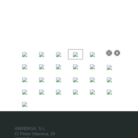
AMINDASA, S.L.
C/ Pintor Vilacinca, 10